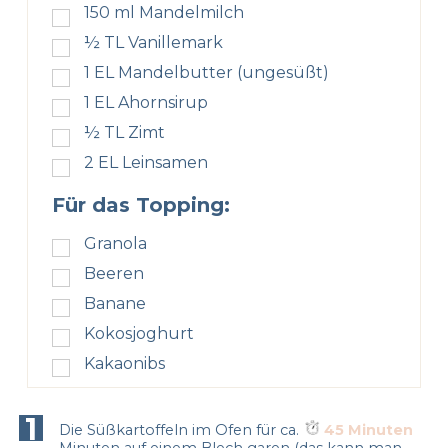
150
ml
Mandelmilch
½
TL
Vanillemark
1
EL
Mandelbutter (ungesüßt)
1
EL
Ahornsirup
½
TL
Zimt
2
EL
Leinsamen
Für das Topping:
Granola
Beeren
Banane
Kokosjoghurt
Kakaonibs
1
Die Süßkartoffeln im Ofen für ca.
45 Minuten
Minuten auf einem Blech garen (das kann man