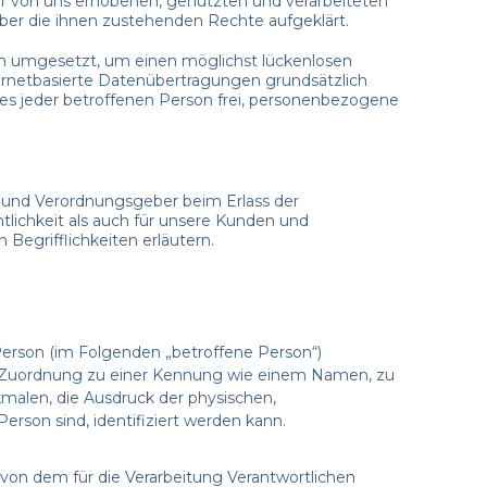
r von uns erhobenen, genutzten und verarbeiteten
er die ihnen zustehenden Rechte aufgeklärt.
men umgesetzt, um einen möglichst lückenlosen
ernetbasierte Datenübertragungen grundsätzlich
 es jeder betroffenen Person frei, personenbezogene
n- und Verordnungsgeber beim Erlass der
lichkeit als auch für unsere Kunden und
Begrifflichkeiten erläutern.
e Person (im Folgenden „betroffene Person“)
tels Zuordnung zu einer Kennung wie einem Namen, zu
alen, die Ausdruck der physischen,
Person sind, identifiziert werden kann.
, von dem für die Verarbeitung Verantwortlichen