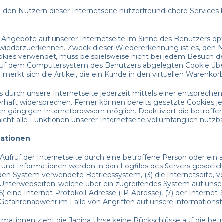
den Nutzern dieser Internetseite nutzerfreundlichere Services b
 Angebote auf unserer Internetseite im Sinne des Benutzers op
e wiederzuerkennen. Zweck dieser Wiedererkennung ist es, den 
Cookies verwendet, muss beispielsweise nicht bei jedem Besuch 
 auf dem Computersystem des Benutzers abgelegten Cookie über
rkt sich die Artikel, die ein Kunde in den virtuellen Warenkorb
 durch unsere Internetseite jederzeit mittels einer entspreche
haft widersprechen. Ferner können bereits gesetzte Cookies je
en gängigen Internetbrowsern möglich. Deaktiviert die betroff
ht alle Funktionen unserer Internetseite vollumfänglich nutzba
mationen
 Aufruf der Internetseite durch eine betroffene Person oder ei
und Informationen werden in den Logfiles des Servers gespeich
en System verwendete Betriebssystem, (3) die Internetseite, v
ie Unterwebseiten, welche über ein zugreifendes System auf unse
 (6) eine Internet-Protokoll-Adresse (IP-Adresse), (7) der Intern
 Gefahrenabwehr im Falle von Angriffen auf unsere information
mationen zieht die Janina Uhse keine Rückschlüsse auf die be