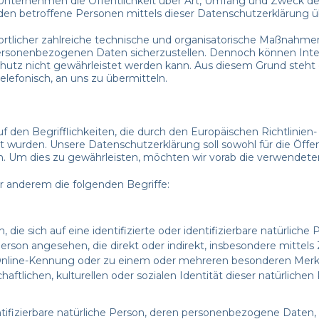
Unternehmen die Öffentlichkeit über Art, Umfang und Zweck de
n betroffene Personen mittels dieser Datenschutzerklärung üb
twortlicher zahlreiche technische und organisatorische Maßnah
 personenbezogenen Daten sicherzustellen. Dennoch können Int
Schutz nicht gewährleistet werden kann. Aus diesem Grund steht
elefonisch, an uns zu übermitteln.
f den Begrifflichkeiten, die durch den Europäischen Richtlinie
rden. Unsere Datenschutzerklärung soll sowohl für die Öffent
in. Um dies zu gewährleisten, möchten wir vorab die verwendeten 
r anderem die folgenden Begriffe:
ie sich auf eine identifizierte oder identifizierbare natürlich
he Person angesehen, die direkt oder indirekt, insbesondere mit
Online-Kennung oder zu einem oder mehreren besonderen Merkm
aftlichen, kulturellen oder sozialen Identität dieser natürlichen 
dentifizierbare natürliche Person, deren personenbezogene Daten