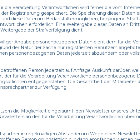
ür die Verarbeitung Verantwortlichen wird ferner die vom Intern
der Registrierung gespeichert. Die Speicherung dieser Daten er
und diese Daten im Bedarfsfall ermöglichen, begangene Straftat
twortlichen erforderlich. Eine Weitergabe dieser Daten an Dritte
 Weitergabe der Strafverfolgung dient.
iwilliger Angabe personenbezogener Daten dient dem für die Ver
grund der Natur der Sache nur registrierten Benutzern angebot
ebenen personenbezogenen Daten jederzeit abzuändern oder voll
der betroffenen Person jederzeit auf Anfrage Auskunft darüber,
scht der für die Verarbeitung Verantwortliche personenbezogene
gspflichten entgegenstehen. Die Gesamtheit der Mitarbeiter de
nsprechpartner zur Verfügung.
nutzern die Möglichkeit eingeräumt, den Newsletter unseres Un
sletters an den für die Verarbeitung Verantwortlichen übermit
äftspartner in regelmäßigen Abständen im Wege eines Newslet
offenen Person grundsätzlich nur dann empfangen werden, wenn