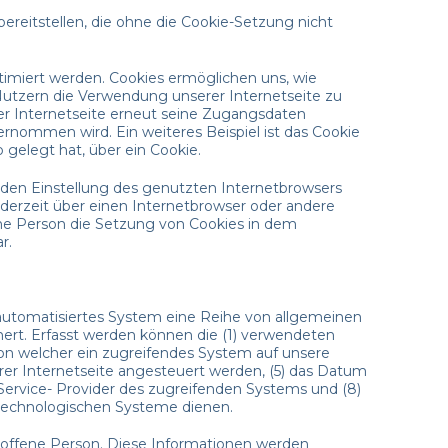
ereitstellen, die ohne die Cookie-Setzung nicht
timiert werden. Cookies ermöglichen uns, wie
Nutzern die Verwendung unserer Internetseite zu
der Internetseite erneut seine Zugangsdaten
nommen wird. Ein weiteres Beispiel ist das Cookie
 gelegt hat, über ein Cookie.
nden Einstellung des genutzten Internetbrowsers
derzeit über einen Internetbrowser oder andere
ene Person die Setzung von Cookies in dem
r.
n automatisiertes System eine Reihe von allgemeinen
ert. Erfasst werden können die (1) verwendeten
on welcher ein zugreifendes System auf unsere
rer Internetseite angesteuert werden, (5) das Datum
et-Service- Provider des zugreifenden Systems und (8)
stechnologischen Systeme dienen.
troffene Person. Diese Informationen werden