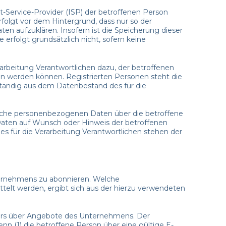
et-Service-Provider (ISP) der betroffenen Person
folgt vor dem Hintergrund, dass nur so der
en aufzuklären. Insofern ist die Speicherung dieser
 erfolgt grundsätzlich nicht, sofern keine
arbeitung Verantwortlichen dazu, der betroffenen
en werden können. Registrierten Personen steht die
ständig aus dem Datenbestand des für die
 welche personenbezogenen Daten über die betroffene
 Daten auf Wunsch oder Hinweis der betroffenen
s für die Verarbeitung Verantwortlichen stehen der
ternehmens zu abonnieren. Welche
telt werden, ergibt sich aus der hierzu verwendeten
ters über Angebote des Unternehmens. Der
 (1) die betroffene Person über eine gültige E-