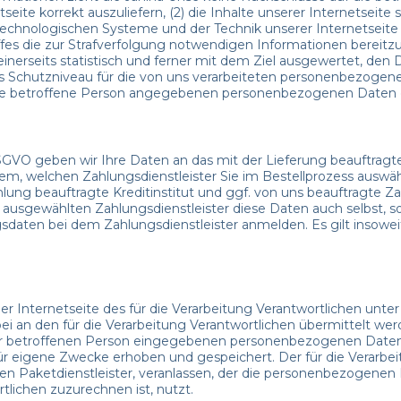
tseite korrekt auszuliefern, (2) die Inhalte unserer Internetseite
technologischen Systeme und der Technik unserer Internetseite
iffes die zur Strafverfolgung notwendigen Informationen berei
inerseits statistisch und ferner mit dem Ziel ausgewertet, den
s Schutzniveau für die von uns verarbeiteten personenbezogen
eine betroffene Person angegebenen personenbezogenen Daten 
 b DSGVO geben wir Ihre Daten an das mit der Lieferung beauftra
h dem, welchen Zahlungsdienstleister Sie im Bestellprozess ausw
ung beauftragte Kreditinstitut und ggf. von uns beauftragte Za
usgewählten Zahlungsdienstleister diese Daten auch selbst, sow
sdaten bei dem Zahlungsdienstleister anmelden. Es gilt insowei
f der Internetseite des für die Verarbeitung Verantwortlichen 
 an den für die Verarbeitung Verantwortlichen übermittelt werd
 der betroffenen Person eingegebenen personenbezogenen Daten 
für eigene Zwecke erhoben und gespeichert. Der für die Verarbe
en Paketdienstleister, veranlassen, der die personenbezogenen D
lichen zuzurechnen ist, nutzt.