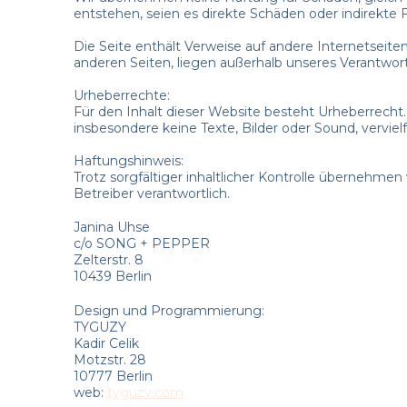
entstehen, seien es direkte Schäden oder indirekte 
Die Seite enthält Verweise auf andere Internetseite
anderen Seiten, liegen außerhalb unseres Verantwo
Urheberrechte:
Für den Inhalt dieser Website besteht Urheberrecht
insbesondere keine Texte, Bilder oder Sound, vervielf
Haftungshinweis:
Trotz sorgfältiger inhaltlicher Kontrolle übernehmen 
Betreiber verantwortlich.
Janina Uhse
c/o SONG + PEPPER
Zelterstr. 8
10439 Berlin
Design und Programmierung:
TYGUZY
Kadir Celik
Motzstr. 28
10777 Berlin
web:
tyguzy.com