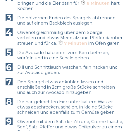
bringen und die Eier darin für
8 Minuten
hart
kochen.
3
Die hölzernen Enden des Spargels abtrennen
und auf einem Backblech auslegen.
4
Olivenöl gleichmäßig über dem Spargel
verteilen und etwas Meersalz und Pfeffer darüber
streuen und für ca.
7 Minuten
im Ofen garen.
5
Die Avocado halbieren, vom Kern befreien,
würfeln und in eine Schale geben.
6
Dill und Schnittlauch waschen, fein hacken und
zur Avocado geben.
7
Den Spargel etwas abkühlen lassen und
anschließend in 2cm große Stücke schneiden
und auch zur Avocado hinzugeben.
8
Die hartgekochten Eier unter kaltem Wasser
etwas abschrecken, schälen, in kleine Stücke
schneiden und ebenfalls zum Gemüse geben.
9
Olivenöl mit dem Saft der Zitrone, Creme Fraiche,
Senf, Salz, Pfeffer und etwas Chilipulver zu einem