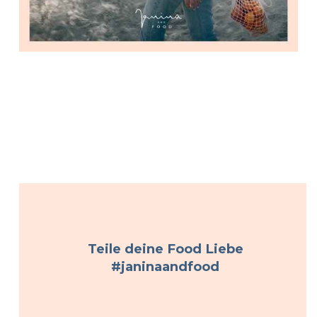
Teile deine Food Liebe
#janinaandfood