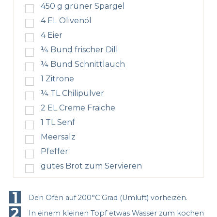
450
g
grüner Spargel
4
EL
Olivenöl
4
Eier
¼
Bund frischer Dill
¼
Bund Schnittlauch
1
Zitrone
¼
TL
Chilipulver
2
EL
Creme Fraiche
1
TL
Senf
Meersalz
Pfeffer
gutes Brot zum Servieren
1
Den Ofen auf 200°C Grad (Umluft) vorheizen.
2
In einem kleinen Topf etwas Wasser zum kochen