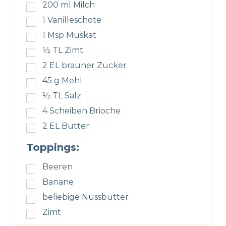
200
ml
Milch
1
Vanilleschote
1
Msp Muskat
½
TL
Zimt
2
EL
brauner Zucker
45
g
Mehl
½
TL
Salz
4
Scheiben Brioche
2
EL
Butter
Toppings:
Beeren
Banane
beliebige Nussbutter
Zimt