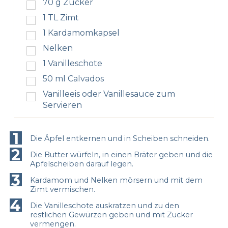
70
g
Zucker
1
TL
Zimt
1
Kardamomkapsel
Nelken
1
Vanilleschote
50
ml
Calvados
Vanilleeis oder Vanillesauce zum
Servieren
1
Die Äpfel entkernen und in Scheiben schneiden.
2
Die Butter würfeln, in einen Bräter geben und die
Apfelscheiben darauf legen.
3
Kardamom und Nelken mörsern und mit dem
Zimt vermischen.
4
Die Vanilleschote auskratzen und zu den
restlichen Gewürzen geben und mit Zucker
vermengen.