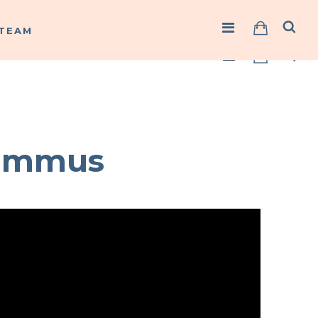
TEAM
TEAM
ummus