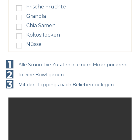
Frische Früchte
Granola
Chia Samen
Kokosflocken
Nüsse
1
Alle Smoothie Zutaten in einem Mixer pürieren.
2
In eine Bowl geben.
3
Mit den Toppings nach Belieben belegen.