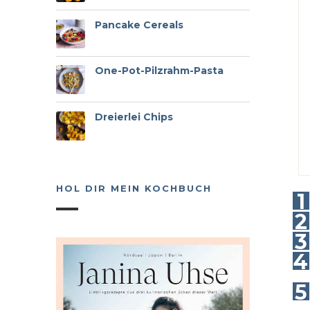
Pancake Cereals
One-Pot-Pilzrahm-Pasta
Dreierlei Chips
HOL DIR MEIN KOCHBUCH
1
2
3
4
5