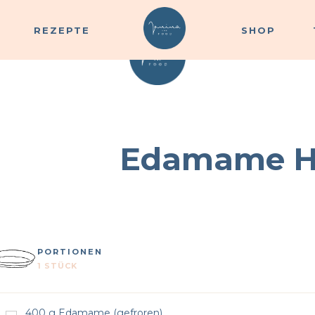
REZEPTE
SHOP
REZEPTE
SHOP
Edamame 
PORTIONEN
1 STÜCK
400
g
Edamame (gefroren)