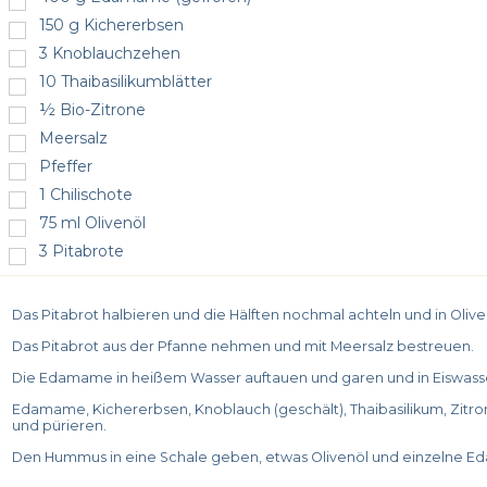
150
g
Kichererbsen
3
Knoblauchzehen
10
Thaibasilikumblätter
½
Bio-Zitrone
Meersalz
Pfeffer
1
Chilischote
75
ml
Olivenöl
3
Pitabrote
Das Pitabrot halbieren und die Hälften nochmal achteln und in Olive
Das Pitabrot aus der Pfanne nehmen und mit Meersalz bestreuen.
Die Edamame in heißem Wasser auftauen und garen und in Eiswass
Edamame, Kichererbsen, Knoblauch (geschält), Thaibasilikum, Zitrone
und pürieren.
Den Hummus in eine Schale geben, etwas Olivenöl und einzelne Ed