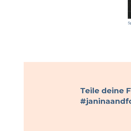
Sp
Teile deine 
#janinaandf