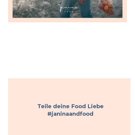
Teile deine Food Liebe
#janinaandfood