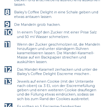
backen und anschließend ausreichend auskühlen
lassen.
8
Bailey’s Coffee Delight in eine Schale geben und
etwas antauen lassen.
9
Die Mandeln grob hacken.
10
In einem Topf den Zucker mit einer Prise Salz
und 50 ml Wasser schmelzen.
11
Wenn der Zucker geschmolzen ist, die Mandeln
hinzufügen und unter ständigem Rühren
karamellisieren lassen. Die Mandel-Karamell-
Masse auf ein Backpapier streichen und
auskühlen lassen.
12
Das Mandel-Karamell zerhacken und unter die
Bailey’s Coffee Delight Eiscreme mischen .
13
Jeweils auf einen Cookie (mit der Unterseite
nach oben) ca. 3 EL von der Eiscremefüllung
geben und einen weiteren Cookie drauflegen
und die Füllung etwas eindrücken, sodass sie
sich bis zum Rand der Cookies ausbreitet.
14
Es sollten so 5 Eiscreme-Sandwiches