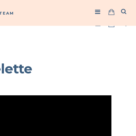
TEAM
TEAM
lette