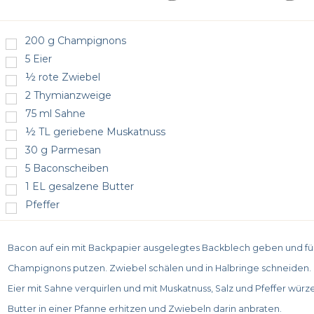
200
g
Champignons
5
Eier
½
rote Zwiebel
2
Thymianzweige
75
ml
Sahne
½
TL
geriebene Muskatnuss
30
g
Parmesan
5
Baconscheiben
1
EL
gesalzene Butter
Pfeffer
Bacon auf ein mit Backpapier ausgelegtes Backblech geben und fü
Champignons putzen. Zwiebel schälen und in Halbringe schneiden.
Eier mit Sahne verquirlen und mit Muskatnuss, Salz und Pfeffer würz
Butter in einer Pfanne erhitzen und Zwiebeln darin anbraten.