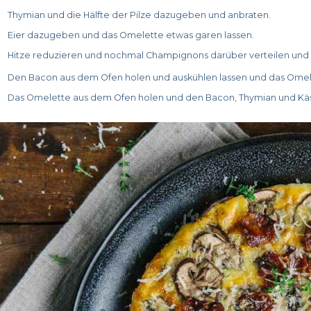
Thymian und die Hälfte der Pilze dazugeben und anbraten.
Eier dazugeben und das Omelette etwas garen lassen.
Hitze reduzieren und nochmal Champignons darüber verteilen und
Den Bacon aus dem Ofen holen und auskühlen lassen und das Omele
Das Omelette aus dem Ofen holen und den Bacon, Thymian und Kä