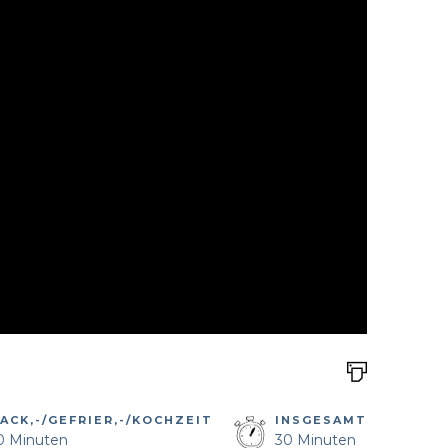
ACK,-/GEFRIER,-/KOCHZEIT
INSGESAMT
0 Minuten
30 Minuten